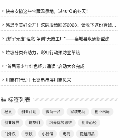
快来安徽这些宝藏温泉地，过40℃的冬天！
感恩季美好全开！沱牌版请回答2023：请收下这份真诚的感谢！
践行“无废”理念 争创“无废工厂”——襄城县永通新型建材有限公司争创“无废工厂”纪实
垃圾分类齐助力，彩虹行动预防登革热
“首届青少年红色经典诵读 ”启动大会完成
川商在行动｜七婆串串展川商风采
标签列表
杞县
创业计划
微商平台
家装电商
创业格局
创业境界
炮灰们
培养优势思维
创业心经
门外汉
餐饮
小餐馆
电商
情趣用品