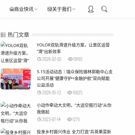
报
商业快讯
关于我们
热门文章
YOLOR双轨滑道升级方案，让景区运营
“滑”出新效率
2026-02-05
18165
5.15活动动态｜瑞众保险锡林郭勒中心支
公司开展“健康守护+金融护航”双向赋能
公益活动
2026-05-13
10025
小动作牵动大文明，“大运空瓶行动”从你
我做起
2023-07-14
1275
投身乡村振兴伟业 全力打造“兵哥果菜新