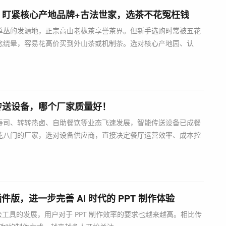
，盯紧核心产地品牌+古法世家，选茶不花冤枉钱
单丛的发源地，正宗高山老枞茶享誉茶界。但新手选购时常被五花
念绕晕，容易花高价买到外山茶或机制茶。选对核心产地园、认
传送设备，哪个厂家质量好！
寿司、转转热卤、自助餐饮等业态飞速发展，智能传送设备已成餐
花八门的厂家，选对设备供应商，直接决定餐厅运营效率、成本控
OS 插件版，进一步完善 AI 时代的 PPT 制作体验
智能办公工具的发展，用户对于 PPT 制作效率的要求也越来越高。相比传