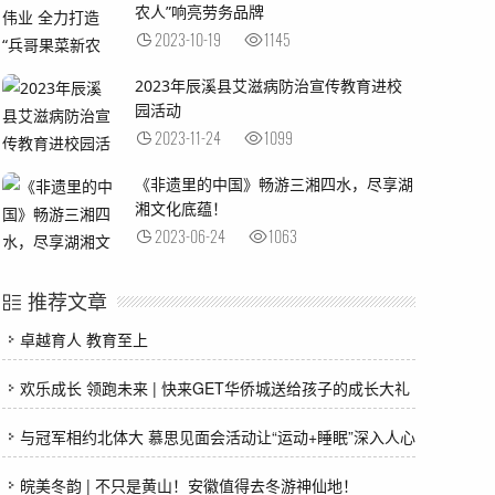
农人”响亮劳务品牌
2023-10-19
1145
2023年辰溪县艾滋病防治宣传教育进校
园活动
2023-11-24
1099
《非遗里的中国》畅游三湘四水，尽享湖
湘文化底蕴！
2023-06-24
1063
推荐文章
卓越育人 教育至上
欢乐成长 领跑未来 | 快来GET华侨城送给孩子的成长大礼
与冠军相约北体大 慕思见面会活动让“运动+睡眠”深入人心
皖美冬韵 | 不只是黄山！安徽值得去冬游神仙地！