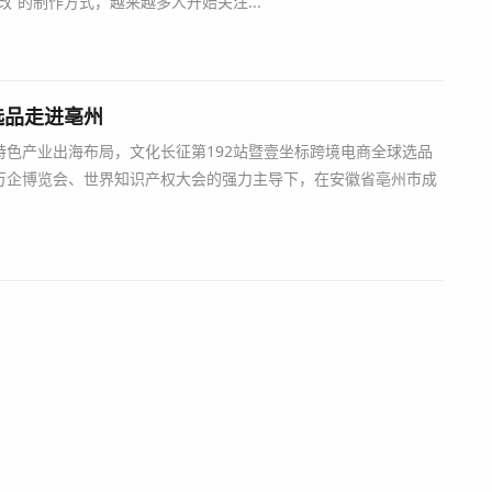
”的制作方式，越来越多人开始关注...
选品走进亳州
亳州特色产业出海布局，文化长征第192站暨壹坐标跨境电商全球选品
万企博览会、世界知识产权大会的强力主导下，在安徽省亳州市成