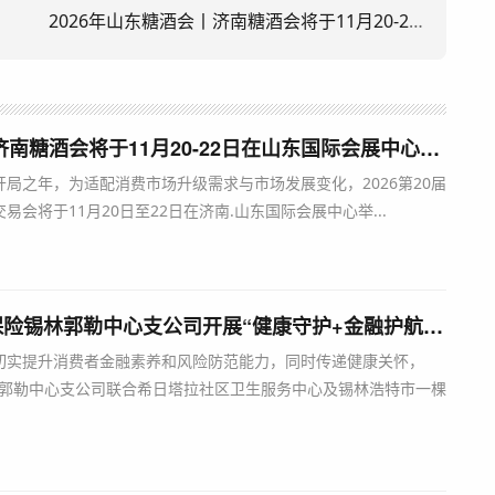
2026年山东糖酒会丨济南糖酒会将于11月20-22日在山东国际会展中心举办
2026年山东糖酒会丨济南糖酒会将于11月20-22日在山东国际会展中心举办
划开局之年，为适配消费市场升级需求与市场发展变化，2026第20届
会将于11月20日至22日在济南.山东国际会展中心举...
5.15活动动态｜瑞众保险锡林郭勒中心支公司开展“健康守护+金融护航”双向赋能公益活动
切实提升消费者金融素养和风险防范能力，同时传递健康关怀，
锡林郭勒中心支公司联合希日塔拉社区卫生服务中心及锡林浩特市一棵