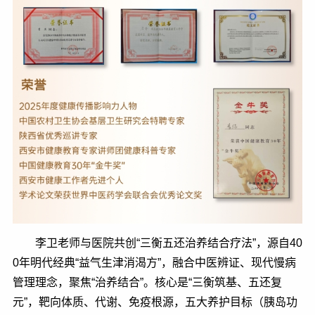
李卫老师与医院共创“三衡五还治养结合疗法”，源自40
0年明代经典“益气生津消渴方”，融合中医辨证、现代慢病
管理理念，聚焦“治养结合”。核心是“三衡筑基、五还复
元”，靶向体质、代谢、免疫根源，五大养护目标（胰岛功