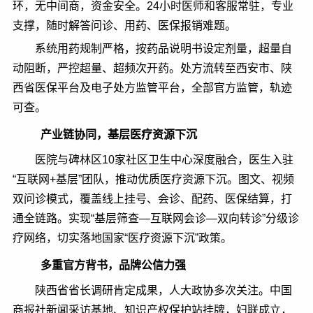
环，无中间商，资金安全。24小时医师和客服常驻，专业
支撑，随时解答问诊、用药、医保报销难题。
系统用药规制严格，按药品说明书设定剂量，超量自
动阻断，严控超量、超频次开药。处方流转至西安市、陕
西省医保平台及电子处方监管平台，全部官方监管，轨迹
可查。
产业链协同，基层医疗资源下沉
医院与碑林区10家社区卫生中心深度融合，医生入驻
“互联网+基层”团队，推动优质医疗资源下沉。图文、视频
双问诊模式，覆盖线上挂号、会诊、配药、医保结算，打
通全链路。实现“基层筛查—互联网会诊—双向转诊”分级诊
疗网络，切实落地国家“医疗资源下沉”政策。
多重官方背书，品牌公信力强
陕西省省长调研肯定成果，人大政协多次关注。中国
商报社新闻采访基地、知识产权保护站挂牌，妇联成立，