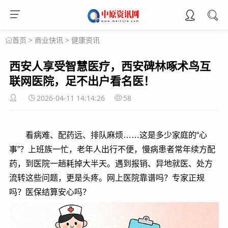
>
商业快讯
>
健康资讯
首页
西安人享受智慧医疗，西安碑林啄术鸟互
联网医院，足不出户看名医！
2026-04-11 14:14:26
58
看病难、配药远、排队麻烦……这是多少家庭的“心
事”？上班族一忙，老年人出行不便，慢病患者常年续方配
药，到医院一趟耗掉大半天。遇到报销、异地就医、处方
流转这些问题，更是头疼。网上医院靠谱吗？专家正规
吗？医保结算安心吗？