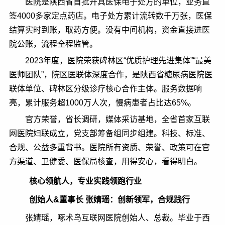
医院是陕西省首批开具医保电子处方的单位，业务直
签4000多家定点药店。电子处方累计流转数千万张，医保
结算实时到账，取药方便。没有中间机构，资金直接进医
院公账，流程全程监管。
2023年度，医院荣获碑林区“优质护理先进集体”“最美
医师团队”，院区医联体深度合作，是陕西省糖尿病医院医
联体单位、碑林区分级诊疗核心合作主体。服务数据响
亮，累计服务超1000万人次，慢病患者占比达65%。
官方荣誉，省长调研，媒体采访基地，全省首家互联
网医院妇联成立，党支部筹备组同步组建。科技、标准、
合规、公益多重背书。医院所有资质、荣誉、政策可在官
方渠道、卫健委、医保局核查，用得安心，看得明白。
核心领航人，专业实践领跑行业
创始人&董事长 张婧瑶：创新领军，合规践行
张婧瑶，啄术鸟互联网医院创始人、总裁。毕业于西